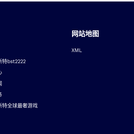
网站地图
XML
特bst2222
心
闻
务
斯特全球最奢游戏