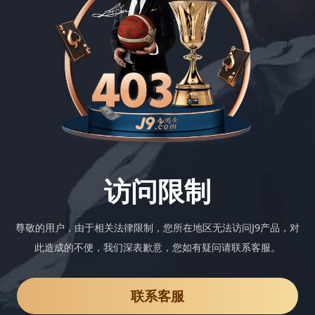
访问限制
尊敬的用户，由于相关法律限制，您所在地区无法访问J9产品，对
此造成的不便，我们深表歉意，您如有疑问请联系客服。
联系客服