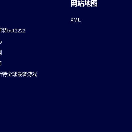
网站地图
XML
特bst2222
心
闻
务
斯特全球最奢游戏