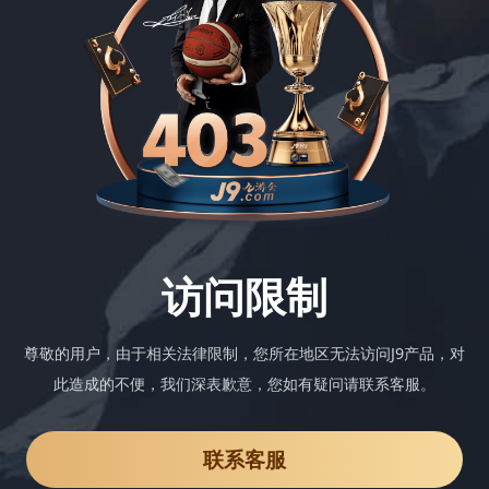
访问限制
尊敬的用户，由于相关法律限制，您所在地区无法访问J9产品，对
此造成的不便，我们深表歉意，您如有疑问请联系客服。
联系客服